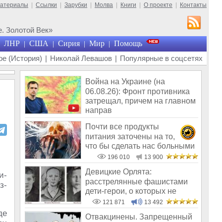
материалы
|
Ссылки
|
Зарубки
|
Молва
|
Книги
|
О проекте
|
Контакты
. Золотой Век»
ЛНР
США
Сирия
Мир
Помощь
|
|
|
|
е (История)
|
Николай Левашов
|
Популярные в соцсетях
Война на Украине (на
06.08.26): Фронт противника
затрещал, причем на главном
направ
Почти все продукты
питания заточены на то,
что бы сделать нас больными
и бесплодным
196 010
13 900
Девицкие Орлята:
и-
расстрелянные фашистами
з-
дети-герои, о которых не
рассказывают в шк
121 871
13 492
де
Отвакцинены. Запрещенный