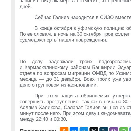
записи с видеокамер. Он отметил, что решение
дней.
Сейчас Галиев находится в СИЗО вместе
В конце октября в уфимскую полицию об
По ее словам, в ночь на 30 октября трое колле
судмедэксперты нашли повреждения.
По делу задержали троих подозреваем
и Кармаскалинскому районам Башкирии Эдуард
отдела по вопросам миграции ОМВД по Уфимск
месяца — до 31 декабря. Всех троих уже уво
дело о групповом изнасиловании.
При этом защита обвиняемых утвержд
совершить преступление, так как в ночь на 30
Асляма Халикова, Салават Галиев вышел из от
минут после него. При этом девушка-дознавате
между 22:40 и 00:30.