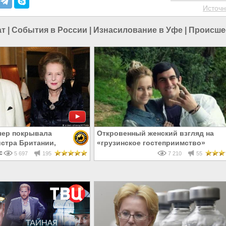
Источн
ат
|
События в России
|
Изнасилование в Уфе
|
Происше
чер покрывала
Откровенный женский взгляд на
стра Британии,
«грузинское гостеприимство»
силовал и утопил
5 697
195
7 210
55