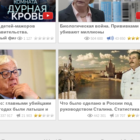
 детей-мажоров
Биологическая война. Прививками
вительства.
убивают миллионы
ный фильм
1 127
504 600
43 650
с: главными убийцами
Что было сделано в России под
8 годах были латыши и
руководством Сталина. Статистика
усские
337 917
21 903
442 301
18 707