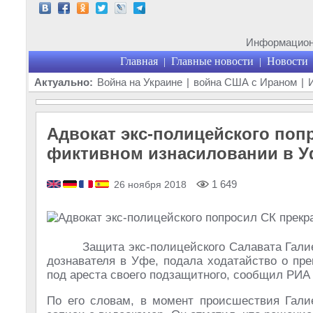
Информационн
Главная
Главные новости
Новости
|
|
Актуально:
Война на Украине
|
война США с Ираном
|
Адвокат экс-полицейского поп
фиктивном изнасиловании в У
1 649
26 ноября 2018
Защита экс-полицейского Салавата Гали
дознавателя в Уфе, подала ходатайство о пр
под ареста своего подзащитного, сообщил РИА
По его словам, в момент происшествия Галие