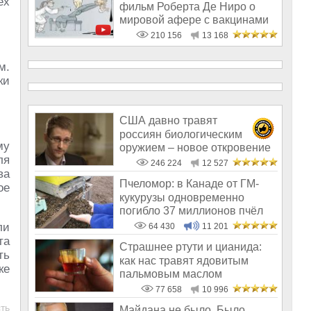
ех
фильм Роберта Де Ниро о
мировой афере с вакцинами
210 156
13 168
м.
ки
США давно травят
россиян биологическим
му
оружием – новое откровение
ля
Эдварда Сноудена
246 224
12 527
ва
Пчеломор: в Канаде от ГМ-
ое
кукурузы одновременно
погибло 37 миллионов пчёл
ли
64 430
11 201
та
Страшнее ртути и цианида:
ть
как нас травят ядовитым
ке
пальмовым маслом
77 658
10 996
ть
Майдана не было. Было