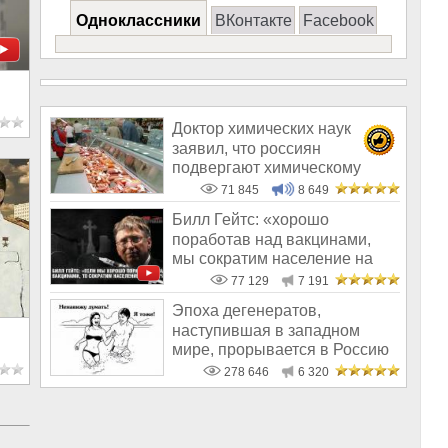
Одноклассники
ВКонтакте
Facebook
Доктор химических наук
заявил, что россиян
подвергают химическому
геноциду
71 845
8 649
Билл Гейтс: «хорошо
поработав над вакцинами,
мы сократим население на
10-15%»
77 129
7 191
Эпоха дегенератов,
наступившая в западном
мире, прорывается в Россию
278 646
6 320