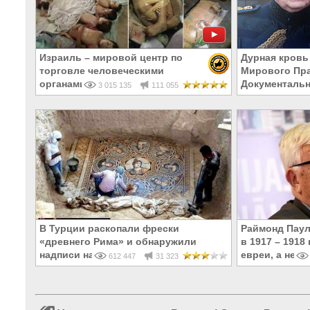
Израиль – мировой центр по
Дурная кровь
торговле человеческими
Мирового Пра
органами
Документаль
3 015 135
111 055
В Турции раскопали фрески
Раймонд Паул
«древнего Рима» и обнаружили
в 1917 – 191
надписи на Русском!
евреи, а не р
612 447
31 323