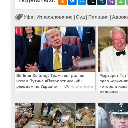
Поделиться:
Уфа
|
Изнасилование
|
Суд
|
Полиция
|
Адвок
Berliner Zeitung: Трамп сыграл по
Маргарет Тэт
нотам Путина «Пэтриотический»
премьер-мини
реквием по Украине
который изна
79
мальчика