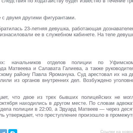
 следствия по ходатайству будет известно в течение тр
 с двумя другими фигурантами.
ратилась 23-летняя девушка, работающая дознавателе
г изнасиловали ее в служебном кабинете. На теле девуш
ых: начальников отделов полиции по Уфимско
а Матвеева и Салавата Галиева, а также руководите
ому району Павла Яромачука. Суд арестовал их на д
лили из органов внутренних дел. Возбуждено уголовн
ает, что двое из трех бывших полицейских не мог
 октября находились в другом месте. По словам адвока
дела полиции в 22:00, а Эдуард Матвеев — через деся
ль утверждает, что преступление произошло в промежут
Ссылки на новос