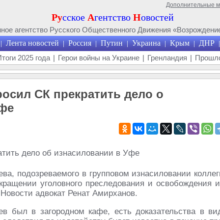
Дополнительные 
Ру
сское
А
гентство
Н
овостей
ое агентство Русского Общественного Движения «Возрождение
Лента новостей
Россия
Путин
Украина
Крым
ДНР
|
|
|
|
|
|
|
Итоги 2025 года
|
Герои войны на Украине
|
Гренландия
|
Прошло
росил СК прекратить дело о
фе
ева, подозреваемого в групповом изнасиловании коллег
екращении уголовного преследования и освобождения и
 Новости адвокат Ренат Амирханов.
в был в загородном кафе, есть доказательства в ви