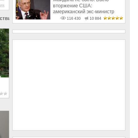
ик
вторжение США:
американский экс-министр
написал открытое пись
ствия в Башкирии
116 430
10 884